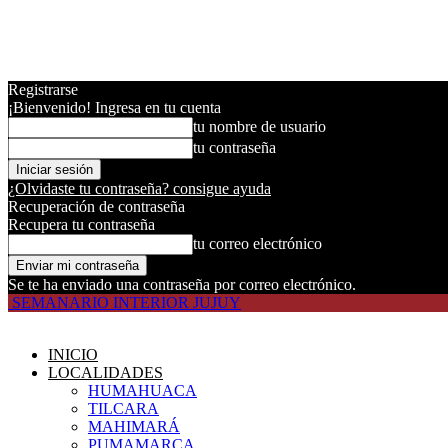
Registrarse
¡Bienvenido! Ingresa en tu cuenta
tu nombre de usuario
tu contraseña
¿Olvidaste tu contraseña? consigue ayuda
Recuperación de contraseña
Recupera tu contraseña
tu correo electrónico
Se te ha enviado una contraseña por correo electrónico.
SEMANARIO INTERIOR JUJUY
INICIO
LOCALIDADES
HUMAHUACA
TILCARA
MAHIMARÁ
PUMAMARCA