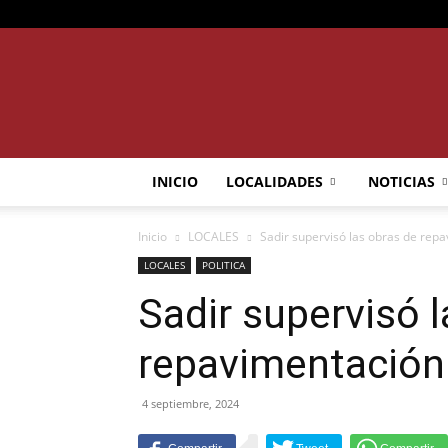
INICIO
LOCALIDADES
NOTICIAS
Inicio
LOCALES
Sadir supervisó las obras de repa
LOCALES
POLITICA
Sadir supervisó 
repavimentación 
4 septiembre, 2024