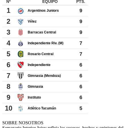
SOBRE NOSOTROS
Semanario Interior Jujuy refleja los sucesos, hechos y opiniones del