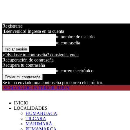
Registrarse
¡Bienvenido! Ingresa en tu cuenta
tu nombre de usuario
tu contraseña
¿Olvidaste tu contraseña? consigue ayuda
Recuperación de contraseña
Recupera tu contraseña
tu correo electrónico
Se te ha enviado una contraseña por correo electrónico.
SEMANARIO INTERIOR JUJUY
INICIO
LOCALIDADES
HUMAHUACA
TILCARA
MAHIMARÁ
PUMAMARCA