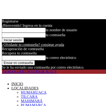
Registrarse
¡Bienvenido! Ingresa en tu cuenta
tu nombre de usuario
tu contraseña
¿Olvidaste tu contraseña? consigue ayuda
Recuperación de contraseña
Recupera tu contraseña
tu correo electrónico
Se te ha enviado una contraseña por correo electrónico.
SEMANARIO INTERIOR JUJUY
INICIO
LOCALIDADES
HUMAHUACA
TILCARA
MAHIMARÁ
PUMAMARCA