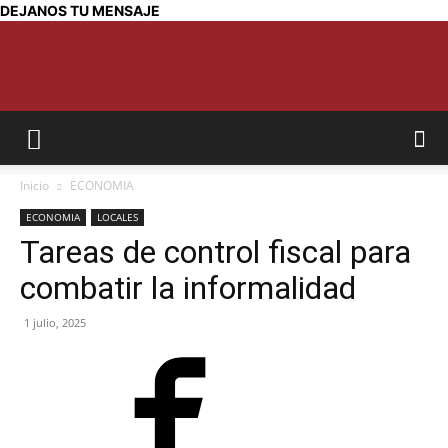
DEJANOS TU MENSAJE
SEMANARIO
Inicio
ECONOMIA
INTERIOR
ECONOMIA
LOCALES
Tareas de control fiscal para
combatir la informalidad
JUJUY
1 julio, 2025