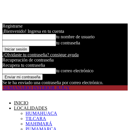
Registrarse
¡Bienvenido! Ingresa en tu cuenta
tu nombre de usuario
tu contraseña
¿Olvidaste tu contraseña? consigue ayuda
Recuperación de contraseña
Recupera tu contraseña
tu correo electrónico
Se te ha enviado una contraseña por correo electrónico.
SEMANARIO INTERIOR JUJUY
INICIO
LOCALIDADES
HUMAHUACA
TILCARA
MAHIMARÁ
PUMAMARCA