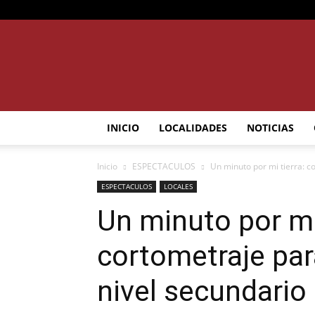
INICIO
LOCALIDADES
NOTICIAS
Inicio
ESPECTACULOS
Un minuto por mi tierra: c
ESPECTACULOS
LOCALES
Un minuto por mi
cortometraje par
nivel secundario