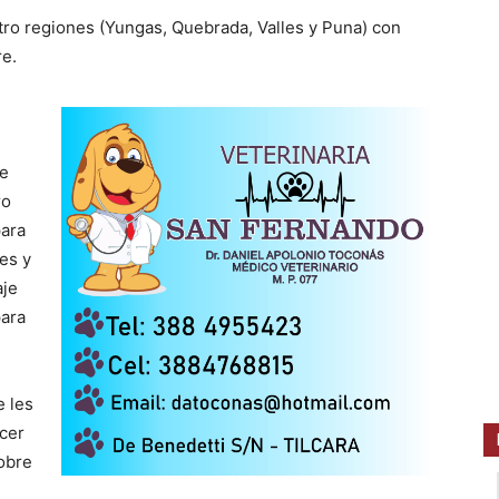
tro regiones (Yungas, Quebrada, Valles y Puna) con
re.
de
ro
para
es y
aje
para
.
e les
acer
sobre