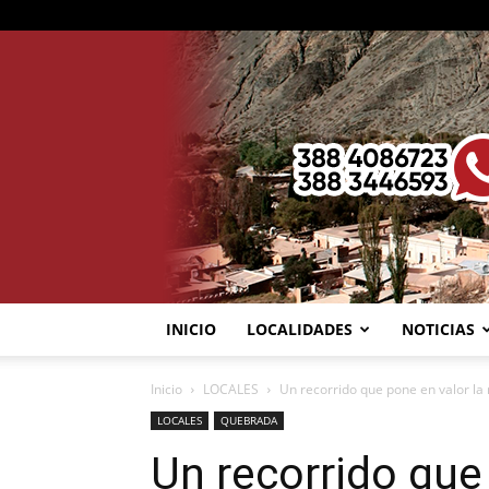
INICIO
LOCALIDADES
NOTICIAS
Inicio
LOCALES
Un recorrido que pone en valor la r
LOCALES
QUEBRADA
Un recorrido que