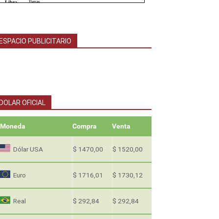
ESPACIO PUBLICITARIO
DOLAR OFICIAL
Moneda
Compra
Venta
Dólar USA
$ 1470,00
$ 1520,00
Euro
$ 1716,01
$ 1730,12
Real
$ 292,84
$ 292,84